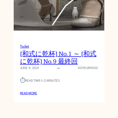
レ
第
1
段
～
【
期
間
Toilet
限
[和式に乾杯] No.1 ～ [和式
定
に乾杯] No.9 最終回
】
公
JUNE 9, 2021
VOYEUR9000
園
ト
⏱︎
READ TIME:
1–2 MINUTES
○
レ
:
READ MORE
第
[
1
和
5
式
段
に