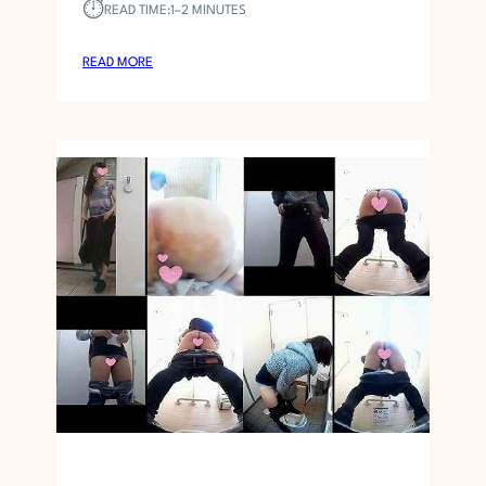
⏱︎
READ TIME:
1–2 MINUTES
:
READ MORE
S
H
O
W
E
R
G
I
R
L
,
1
～
S
H
O
W