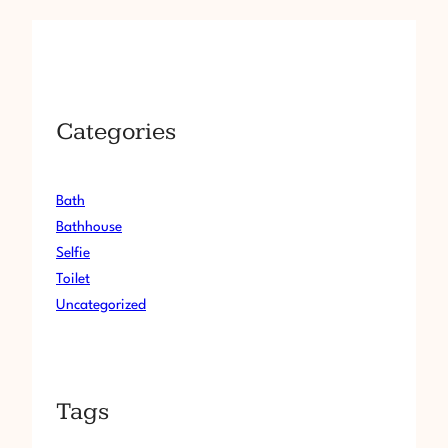
乾
杯
]
N
O
Categories
.
1
～
[
Bath
和
Bathhouse
式
Selfie
に
Toilet
乾
杯
Uncategorized
]
N
O
.
Tags
9
最