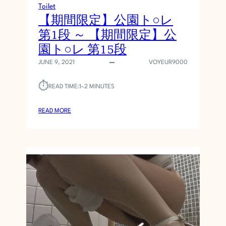
E
Toilet
R
【期間限定】公園ト○レ
G
第1段 ～ 【期間限定】公
I
園ト○レ 第15段
R
L
JUNE 9, 2021
VOYEUR9000
,
1
⏱︎
READ TIME:
1–2 MINUTES
1
:
READ MORE
【
期
間
限
定
】
公
園
ト
○