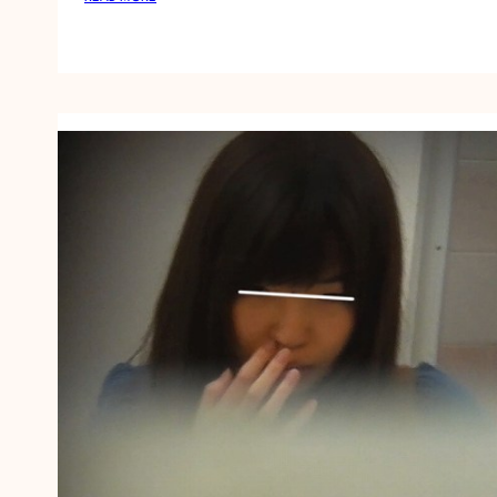
お
!
銀
E
さ
U
ん
で
V
育
O
っ
L
た
.
日
5
本
9
人
ピ
ン
チ
!
!
「
鏡
の
前