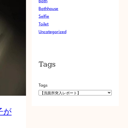
Bath
Bathhouse
Selfie
Toilet
Uncategorized
Tags
Tags
子が