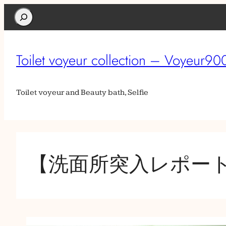
Search
Toilet voyeur collection – Voyeur90
Toilet voyeur and Beauty bath, Selfie
【洗面所突入レポー