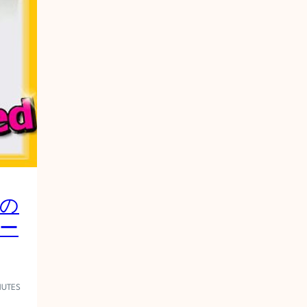
弁
【
洗
面
所
突
入
レ
ポ
ー
ト
1
2
の
3
】
ー
NUTES