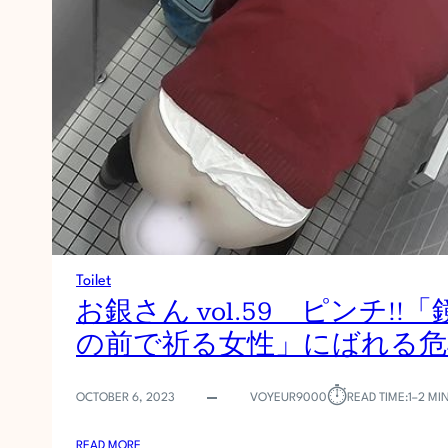
面
所
突
入
レ
ポ
ー
ト
！
！
」
V
O
Toilet
L
お銀さん vol.59 ピンチ!!「
.
の前で祈る女性」にばれる危
5
2
高
⏱︎
OCTOBER 6, 2023
VOYEUR9000
READ TIME:
1–2 MI
値
更
:
新
READ MORE