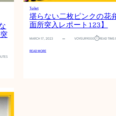
共
Toilet
に
堪らない二枚ピンクの花
気
面所突入レポート123】
に
な
な
所突
る
⏱︎
MARCH 17, 2023
VOYEUR9000
READ TIME:
季
節
:
で
READ MORE
堪
す
NUTES
ら
。
な
い
二
枚
ピ
ン
ク
の
花