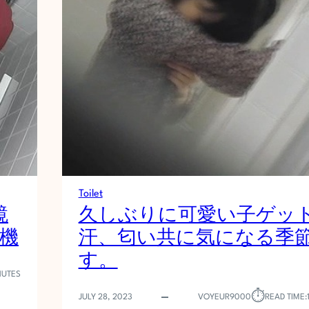
面
所
突
入
レ
ポ
ー
ト
！
！
」
V
O
Toilet
L
鏡
久しぶりに可愛い子ゲット
.
機
汗、匂い共に気になる季
5
3
す。
冬
NUTES
到
来
⏱︎
JULY 28, 2023
VOYEUR9000
READ TIME:
!