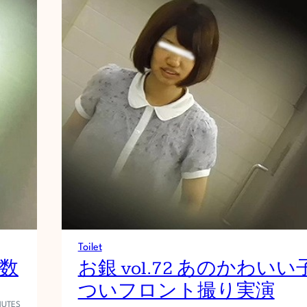
Toilet
女数
お銀 vol.72 あのかわいい
ついフロント撮り実演
NUTES