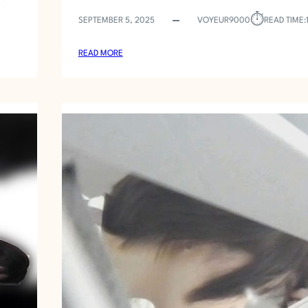
⏱︎
SEPTEMBER 5, 2025
VOYEUR9000
READ TIME:
:
READ MORE
お
銀
V
O
L
.
7
2
あ
の
か
わ
い
い
子
が