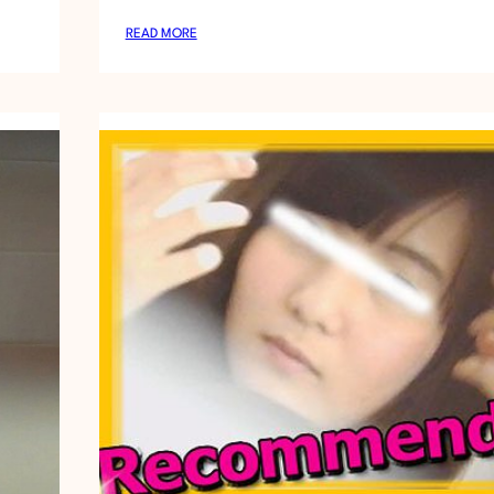
美
:
READ MORE
女
久
も
し
到
ぶ
来
り
！
に
可
愛
い
子
ゲ
ッ
ト
!
!
脇
汗
、
匂
い