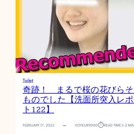
進
化
最
高
な
美
女
率
お
銀
Toilet
さ
奇跡！ まるで桜の花びらそ
ん
ものでした【洗面所突入レポ
の
「
ト122】
洗
面
所
⏱︎
FEBRUARY 17, 2023
VOYEUR9000
READ TIME:
1–2 MI
突