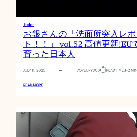
Toilet
お銀さんの「洗面所突入レポ
ト！！」 vol.52 高値更新!EU
育った日本人
⏱︎
JULY 11, 2025
VOYEUR9000
READ TIME:
1–2 MI
:
READ MORE
お
銀
さ
ん
の
「
洗