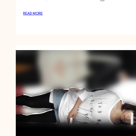
:
READ MORE
お
銀
V
O
L
.
6
6
シ
リ
ー
ズ
最
多
美
女
数