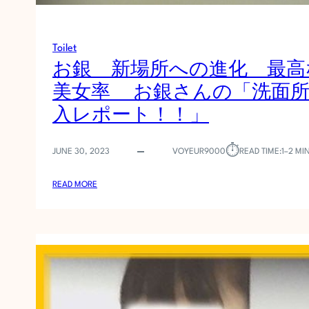
で
祈
る
Toilet
女
お銀 新場所への進化 最高
性
」
美女率 お銀さんの「洗面
に
入レポート！！」
ば
れ
る
⏱︎
JUNE 30, 2023
VOYEUR9000
READ TIME:
1–2 MI
危
機
:
READ MORE
お
銀
新
場
所
へ
の