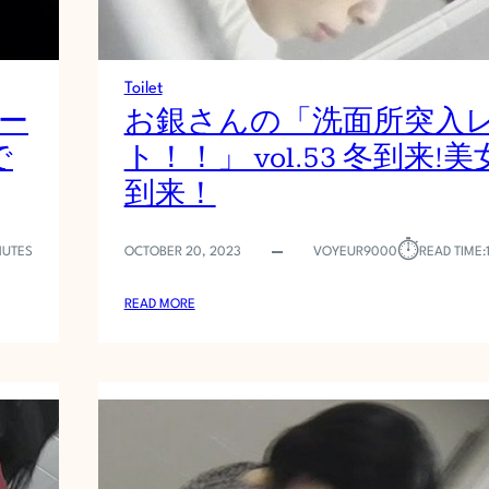
つ
い
フ
ロ
Toilet
ン
ー
お銀さんの「洗面所突入
ト
で
ト！！」 vol.53 冬到来!
撮
り
到来！
実
演
⏱︎
NUTES
OCTOBER 20, 2023
VOYEUR9000
READ TIME:
:
READ MORE
お
銀
さ
ん
の
「
洗