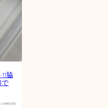
!!脇
節で
1–2 MINUTES