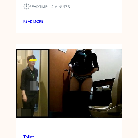
⏱︎
READ TIME:
1–2 MINUTES
:
READ MORE
ト
イ
レ
安
ら
ぎ
㉕
革
ジ
ャ
ン
黒
ス
ト
、
あ
Toilet
く