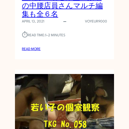
を
の中腰店員さんマルチ編
の
集も全６名
ぞ
き
APRIL 13, 2021
VOYEUR9000
見
⏱︎
READ TIME:
1–2 MINUTES
0
5
:
READ MORE
ア
ブ
ノ
ー
マ
ル
お
兄
さ
ん
(
4