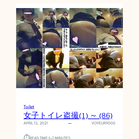
Toilet
女子トイレ盗撮(1) ～ (86)
APRIL 13, 2021
VOYEUR9000
⏱︎
READ TIME:
1–2 MINUTES