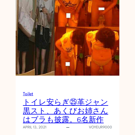
流
出
１
８
Toilet
トイレ安らぎ㉕革ジャン
黒スト、あくびお姉さん
はブラも披露。6名新作
APRIL 13, 2021
VOYEUR9000