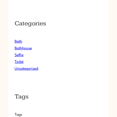
察
断
N
の
O
中
.
Categories
腰
0
店
5
員
8
さ
Bath
ん
Bathhouse
マ
Selfie
ル
Toilet
チ
Uncategorized
編
集
も
全
６
Tags
名
Tags