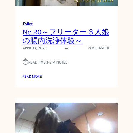
】
の
み
厳
Toilet
選
No.20～フリーター３人娘
集
の腸内洗浄体験～
①
《
APRIL 13, 2021
VOYEUR9000
ウ
ン
⏱︎
READ TIME:
1–2 MINUTES
コ
あ
:
READ MORE
り
N
6
O
人
.
分
2
ク
0
ッ
～
キ
フ
リ
リ
》