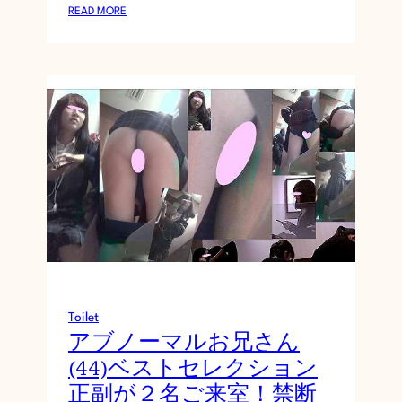
:
READ MORE
1
時
間
弱
の
長
編
大
ア
リ
）
ド
ト
ー
Toilet
ル
アブノーマルお兄さん
で
(44)ベストセレクション
美
人
正副が２名ご来室！禁断