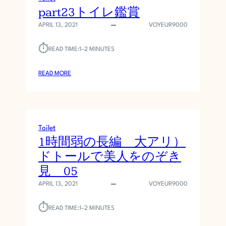
part23トイレ鑑賞
び
お
APRIL 13, 2021
VOYEUR9000
姉
さ
⏱︎
READ TIME:
1–2 MINUTES
ん
は
:
READ MORE
ブ
P
ラ
A
も
R
披
T
露
Toilet
2
。
1時間弱の長編 大アリ）
3
6
ト
ドトールで美人をのぞき
名
イ
新
見 05
レ
作
APRIL 13, 2021
鑑
VOYEUR9000
賞
⏱︎
READ TIME:
1–2 MINUTES