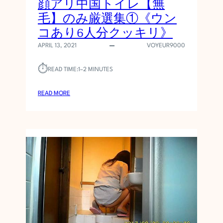
顔アリ中国トイレ【無
毛】のみ厳選集①《ウン
コあり6人分クッキリ》
APRIL 13, 2021
VOYEUR9000
⏱︎
READ TIME:
1–2 MINUTES
:
READ MORE
顔
ア
リ
中
国
ト
イ
レ
【
無
毛