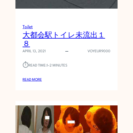
Toilet
大都会駅トイレ未流出１
８
APRIL 13, 2021
VOYEUR9000
⏱︎
READ TIME:
1–2 MINUTES
:
READ MORE
大
都
会
駅
ト
イ
レ
未