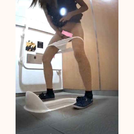
ー
タ
ー
３
人
娘
の
腸
内
洗
浄
体
験
～