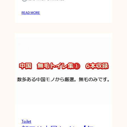
:
READ MORE
女
子
ト
イ
レ
盗
撮
(
1
)
～
(
8
6
)
Toilet