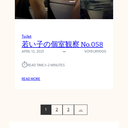
4
)
ベ
ス
ト
セ
Toilet
レ
若い子の個室観察 No.058
ク
APRIL 13, 2021
VOYEUR9000
シ
ョ
⏱︎
ン
READ TIME:
1–2 MINUTES
正
副
:
READ MORE
が
若
２
い
名
子
ご
の
来
1
2
3
→
個
室
室
！
観
禁